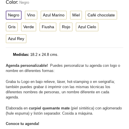
Color:
Negro
Negro
Vino
Azul Marino
Miel
Café chocolate
Gris
Verde
Fiusha
Rojo
Azul Cielo
Azul Rey
Medidas:
18.2 x 24.8 cms.
Agenda personalizable!
Puedes personalizar tu agenda con logo o
nombre en diferentes formas:
Graba tu Logo en bajo relieve, láser, hot-stamping o en serigrafía;
también puedes grabar ó imprimir con las mismas técnicas los
diferentes nombres de personas, un nombre diferente en cada
agenda.
Elaborada en
curpiel quemante mate
(piel sintética) con aglomerado
(hule espuma) y listón separador. Cosida a máquina.
Conoce tu agenda!