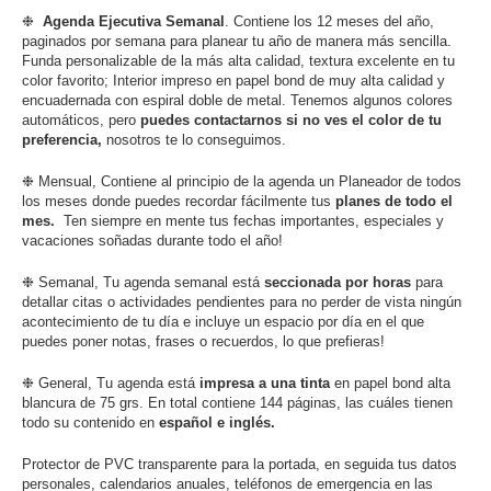
❉
Agenda Ejecutiva
Semanal
. Contiene los 12 meses del año,
paginados por semana para planear tu año de manera más sencilla.
Funda personalizable de la más alta calidad,
textura excelente en tu
color favorito; Interior impreso en papel bond de muy alta calidad
y
encuadernada con espiral doble de metal. Tenemos algunos colores
automáticos, pero
puedes contactarnos si no ves el color de tu
preferencia,
nosotros te lo conseguimos.
❉ Mensual, Contiene al principio de la agenda un Planeador de todos
los meses donde puedes recordar fácilmente tus
planes de todo el
mes.
Ten siempre en mente tus fechas importantes, especiales y
vacaciones soñadas durante todo el año!
❉ Semanal, Tu agenda semanal está
seccionada por horas
para
detallar citas o actividades pendientes para no perder de vista ningún
acontecimiento de tu día e incluye un espacio por día en el que
puedes poner notas, frases o recuerdos, lo que prefieras!
❉ General, Tu agenda está
impresa a una tinta
en papel bond alta
blancura de 75 grs. En total contiene 144 páginas, las cuáles tienen
todo su contenido en
español e inglés.
Protector de PVC transparente para la portada, en seguida tus datos
personales, calendarios anuales, teléfonos de emergencia en las