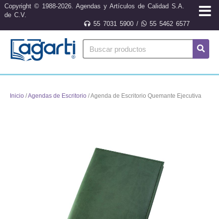
Copyright © 1988-2026. Agendas y Artículos de Calidad S.A.
de C.V.
55 7031 5900
/
55 5462 6577
Inicio
/
Agendas de Escritorio
/ Agenda de Escritorio Quemante Ejecutiva