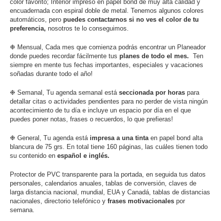
color favorito; Interior impreso en papel bond de muy alta calidad
y
encuadernada con espiral doble de metal. Tenemos algunos colores
automáticos, pero
puedes contactarnos si no ves el color de tu
preferencia,
nosotros te lo conseguimos.
❉ Mensual, Cada mes que comienza podrás encontrar un Planeador
donde puedes recordar fácilmente tus
planes de todo el mes.
Ten
siempre en mente tus fechas importantes, especiales y vacaciones
soñadas durante todo el año!
❉ Semanal, Tu agenda semanal está
seccionada por horas
para
detallar citas o actividades pendientes para no perder de vista ningún
acontecimiento de tu día e incluye un espacio por día en el que
puedes poner notas, frases o recuerdos, lo que prefieras!
❉ General, Tu agenda está
impresa a una tinta
en papel bond alta
blancura de 75 grs. En total tiene 160 páginas, las cuáles tienen todo
su contenido en
español e inglés.
Protector de PVC transparente para la portada, en seguida tus datos
personales, calendarios anuales, tablas de conversión, claves de
larga distancia nacional, mundial, EUA y Canadá, tablas de distancias
nacionales, directorio telefónico y
frases motivacionales
por
semana.