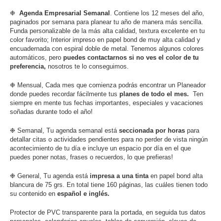
❉
Agenda Empresarial
Semanal
. Contiene los 12 meses del año,
paginados por semana para planear tu año de manera más sencilla.
Funda personalizable de la más alta calidad,
textura excelente en tu
color favorito; Interior impreso en papel bond de muy alta calidad
y
encuadernada con espiral doble de metal. Tenemos algunos colores
automáticos, pero
puedes contactarnos si no ves el color de tu
preferencia,
nosotros te lo conseguimos.
❉ Mensual, Cada mes que comienza podrás encontrar un Planeador
donde puedes recordar fácilmente tus
planes de todo el mes.
Ten
siempre en mente tus fechas importantes, especiales y vacaciones
soñadas durante todo el año!
❉ Semanal, Tu agenda semanal está
seccionada por horas
para
detallar citas o actividades pendientes para no perder de vista ningún
acontecimiento de tu día e incluye un espacio por día en el que
puedes poner notas, frases o recuerdos, lo que prefieras!
❉ General, Tu agenda está
impresa a una tinta
en papel bond alta
blancura de 75 grs. En total tiene 160 páginas, las cuáles tienen todo
su contenido en
español e inglés.
Protector de PVC transparente para la portada, en seguida tus datos