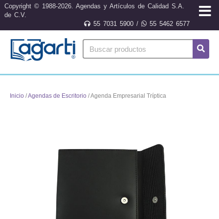
Copyright © 1988-2026. Agendas y Artículos de Calidad S.A.
de C.V.
55 7031 5900
/
55 5462 6577
Inicio
/
Agendas de Escritorio
/ Agenda Empresarial Tríptica